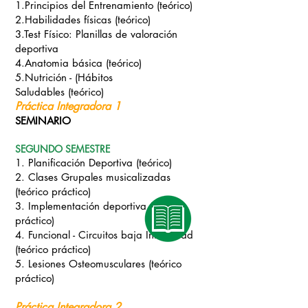
1.Principios del Entrenamiento
(
teórico)
2.Habilidades físicas
(
teórico)
3.Test Físico: Planillas de valoración
deportiva
4.Anatomia básica
(
teórico)
5.Nutrición - (Hábitos
Saludables
(
teórico)
Práctica Integradora 1
SEMINARIO
SEGUNDO SEMESTRE
1. Planificación Deportiva (
teórico)
2. Clases Grupales musicalizadas
(
teórico práctico)
3. Implementación deportiva (
teórico
práctico)
4. Funcional - Circuitos baja Intensidad
(
teórico práctico)
5. Lesiones Osteomusculares (
teórico
práctico)
Práctica Integradora 2