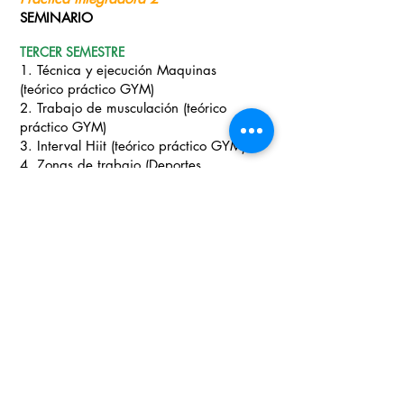
SEMINARIO
TERCER SEMESTRE
1. Técnica y ejecución Maquinas
(teórico práctico GYM)
2. Trabajo de musculación (teórico
práctico GYM)
3. Interval Hiit (teórico práctico GYM)
4. Zonas de trabajo (Deportes
individuales en campo)
5. Zonas de trabajo (Deportes
individuales en campo)
Práctica Integradora 3
DIPLOMADO
Este pénsum es susceptible a cambios cuando la dirección
académica así lo requiera, para el beneficio de los estudiantes.
INSTITUTO DE FORMACIÓN TÉCNICA SISTEMATIZADO
Aprobado por la Secretaría de Educación Municipal Educación para